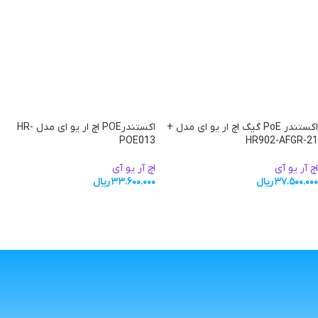
اکستندر PoE گیگ اچ ار یو ای مدل +
اکستندرPOE اچ ار یو ای مدل HR-
POE013
HR902-AFGR-21
اچ آر یو آی
اچ آر یو آی
۳۷.۵۰۰.۰۰۰
ریال
۳۳.۶۰۰.۰۰۰
ریال
افزودن به سبد خرید
افزودن به سبد خرید