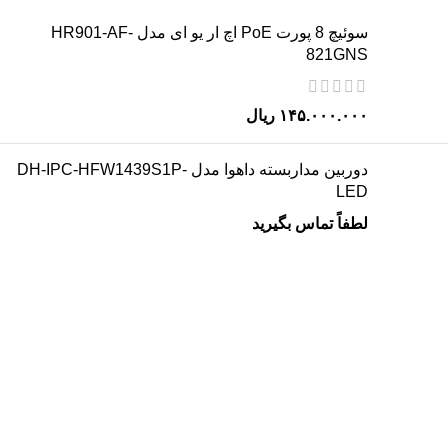
سوئیچ 8 پورت PoE اچ ار یو ای مدل HR901-AF-
821GNS
۱۴۵.۰۰۰.۰۰۰
ریال
دوربین مداربسته داهوا مدل DH-IPC-HFW1439S1P-
LED
لطفاً تماس بگیرید