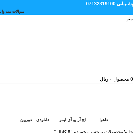
پشتیبانی 07132319100
سوالات متداول
منو
0
محصول
۰
ریال
8 کانال
دسته بندی ها
داهوا
اچ آر یو آی
ایمو
دانلودی
دوربین
220 محصول
94 محصول
3 محصول
0 محصول
58 محصول
خانه
محصولات برچسب خورده “8 کانال”