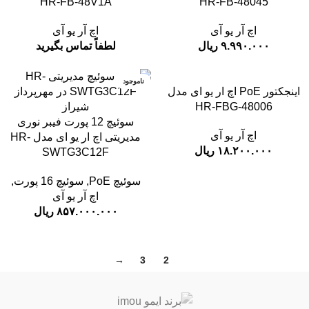
HR-FB-48V1A
HR-FB-48045
اچ آر یو آی
اچ آر یو آی
۹.۹۹۰.۰۰۰
ریال
لطفاً تماس بگیرید
ناموجود
اینجکتور PoE اچ ار یو ای مدل
HR-FBG-48006
سوئیچ 12 پورت فیبر نوری
اچ آر یو آی
مدیریتی اچ ار یو ای مدل HR-
۱۸.۲۰۰.۰۰۰
ریال
SWTG3C12F
سوئیچ PoE
,
سوئیچ 16 پورت
,
اچ آر یو آی
۸۵۷.۰۰۰.۰۰۰
ریال
→
3
2
1