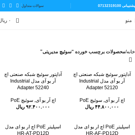
پشتیبانی 07132319100
سوالات متداول
0
منو
۰
ریال
سوئیچ مدیریتی
دسته بندی ها
خانه
محصولات برچسب خورده “سوئیچ مدیریتی”
آداپتور سوئیچ شبکه صنعتی اچ
آداپتور سوئیچ شبکه صنعتی اچ
آر یو آی مدل Industrial
آر یو آی مدل Industrial
Adapter 52240
Adapter 52120
اچ آر یو آی
,
سوئیچ PoE
اچ آر یو آی
,
سوئیچ PoE
۴۴.۸۰۰.۰۰۰
ریال
۹۲.۴۰۰.۰۰۰
ریال
اسپلیتر PoE اچ ار یو ای مدل
اسپلیتر PoE اچ ار یو ای مدل
HR-AT-PD12D
HR-AF-PD12D