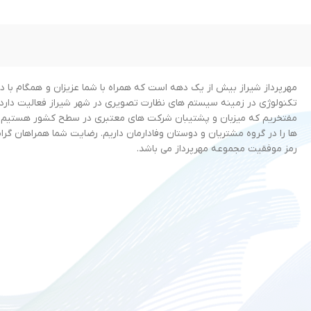
لنز: Fixed-focal
s
حسگر تصویر: “1/2.8 | CMOS
لنز: Fixed-focal
تکنولوژی‌های بهبود کیفیت تصویر: DWDR,
حسگر تصویر: "1/3 | 
3D NR,HLC, BLC
دید در شب: برد 40 متر
C, BLC
مهرپرداز شیراز بیش از یک دهه است که همراه با شما عزیزان و همگام با دن
جنس بدنه: پلاستیک
دید در شب: برد 30 متر، Built-in IR LED
تکنولوژی در زمینه سیستم های نظارت تصویری در شهر شیراز فعالیت دارد. 
استاندارد محافظتی: IP67
جنس بد
مفتخریم که میزبان و پشتیبان شرکت های معتبری در سطح کشور هستیم 
منبع پشتیبانی برق: 12V DC/PoE
دارای ویژگی: Intrusion, tripwire
ها را در گروه مشتریان و دوستان وفادارمان داریم. رضایت شما همراهان گرام
ONVIF و 
اطلاعات بیشتر را در
کاتالوگ
محصول
رمز موفقیت مجموعه مهرپرداز می باشد.
استاندارد محافظتی: P67
مشاهده نمایید.
منبع پشتیبانی برق: PoE
اطلاعات بیشتر 
مشاهده