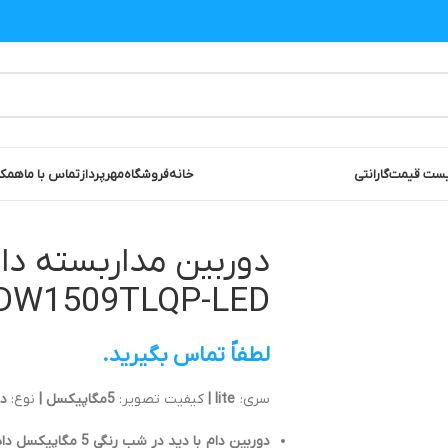
ست قیمت
گارانتی
خانه
فروشگاه
مهرپرداز
تماس با ما
همکا
DW1509TLQP-LED
لطفاً تماس بگیرید.
سری:
lite
|
کیفیت تصویر:
5مگاپیکسل |
نوع:
دا
دوربین دام با دید در شب رنگی 5 مگاپیکسل داهوا