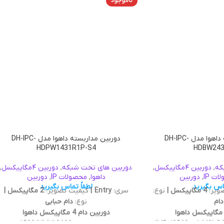
ناموجود
دوربین مداربسته داهوا مدل DH-IPC-
دوربین مداربسته داهوا مدل DH-IPC-
HDPW1431R1P-S4
HDBW243
که
,
دوربین ۴مگاپیکسل
,
دوربین های تحت شبکه
,
دوربین ۴مگاپیکسل
,
ت IP
,
دوربین
داهوا
,
محصولات IP
,
دوربین
ماس بگیرید
لطفاً تماس بگیرید
ویر:
4 مگاپیکسل |
نوع:
سری:
Entry |
کیفیت تصویر:
2 مگاپیکسل |
دام
نوع:
دام حبابی
دوربین دام 4 مگاپیکسل داهوا
صویر: 4MP (2560 × 1440)@25/30
کیفیت تصویر: 2688(H)x1520(V)