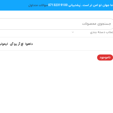
 ما جهان تو امن تر است...
پشتیبانی 07132319100
سوالات متداول
تخاب دسته بندی
داهوا
اچ آر یو آی
ایمو
لی
ناموجود