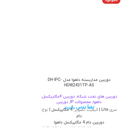
ناموجود
ناموجود
دوربین مداربسته داهوا مدل DH-IPC-
S-LED
HDW2431TP-AS
دوربین های تحت شبکه
,
دوربین ۴مگاپیکسل
,
دوربین های تحت
داهوا
,
محصولات IP
,
دوربین
داهوا
,
مح
لطفاً تماس بگیرید
لطفا
سری:
Lite |
کیفیت تصویر:
4 مگاپیکسل |
نوع:
سری:
Lite
|
کیف
دام
دوربین دام 4 مگاپیکسل داهوا
کیفیت تصویر: 4MP (2560 × 1440)@25/30
مگا