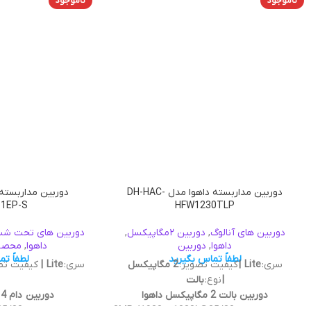
ناموجود
ناموجود
دوربین مداربسته داهوا مدل DH-HAC-
1EP-S
HFW1230TLP
دوربین های آنالوگ
,
دوربین ۲مگاپیکسل
,
دوربین های تحت شب
داهوا
,
دوربین
داهوا
,
محصولا
لطفاً تماس بگیرید
لطفاً ت
سری:
Lite |
کیفیت تصویر:
2 مگاپیکسل
سری:
Lite |
کیفیت تص
|
نوع:
بالت
دوربین بالت 2 مگاپیکسل داهوا
دوربین دام 4 مگاپیکسل داهوا
کیفیت تصویر: 2MP (1920 × 1080)@25/30
کیفیت ت