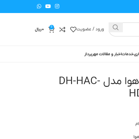
0
ورود / عضویت
۰
ریال
ری
خدمات
اخبار و مقالات مهرپرداز
دوربین مداربسته داهوا مدل DH-HAC-
H
م