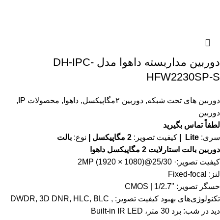
دوربین مداربسته داهوا مدل DH-IPC-
HFW2230SP-S
دوربین های تحت شبکه
,
دوربین ۲مگاپیکسل
,
داهوا
,
محصولات IP
,
دوربین
لطفاً تماس بگیرید
سری:
Lite |
کیفیت تصویر:
2 مگاپیکسل |
نوع:
بالت
دوربین بالت استارلایت 2 مگاپیکسل داهوا
کیفیت تصویر:· 2MP (1920 × 1080)@25/30
لنز: Fixed-focal
حسگر تصویر: "1/2.7 | CMOS
تکنولوژی‌های بهبود کیفیت تصویر: , DWDR, 3D DNR, HLC, BLC
دید در شب: برد 30 متر، Built-in IR LED