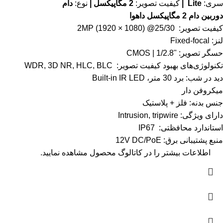
سری:
Lite |
کیفیت تصویر:
2 مگاپیکسل |
نوع:
دام
دوربین دام 2 مگاپیکسل داهوا
کیفیت تصویر: 2MP (1920 × 1080) @25/30
لنز: Fixed-focal
حسگر تصویر: "1/2.8 | CMOS
تکنولوژی‌های بهبود کیفیت تصویر: WDR, 3D NR, HLC, BLC
دید در شب: برد 30 متر، Built-in IR LED
میکروفن دار
جنس بدنه: فلز + پلاستیک
دارای ویژگی: Intrusion, tripwire
استاندارد محافظتی: IP67
منبع پشتیبانی برق: 12V DC/PoE
اطلاعات بیشتر را در
کاتالوگ
محصول مشاهده نمایید.