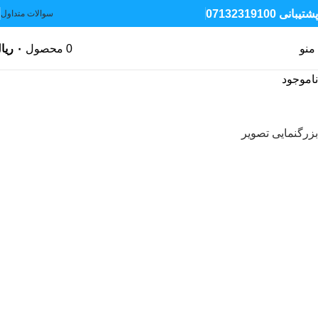
پشتیبانی 07132319100
سوالات متداول
منو
0
محصول
۰
ریا
ناموجود
بزرگنمایی تصویر