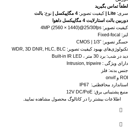
لطفاً تماس بگیرید
سری:
Lite |
کیفیت تصویر:
4 مگاپیکسل |
نوع:
بالت
دوربین بالت استارلایت 4 مگاپیکسل داهوا
کیفیت تصویر: 4MP (2560 × 1440)@25/30fps
لنز: Fixed-focal
حسگر تصویر: "1/3 | CMOS
تکنولوژی‌های بهبود کیفیت تصویر: WDR, 3D DNR, HLC, BLC
دید در شب: برد 30 متر ، Built-in IR LED
دارای ویژگی : Intrusion, tripwire
جنس بدنه: فلز
ROI و onvif
استاندارد محافظتی: IP67
منبع پشتیبانی برق: 12V DC/PoE
اطلاعات بیشتر را در
کاتالوگ
محصول مشاهده نمایید.