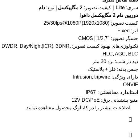
سری:
Lite |
کیفیت تصویر:
2 مگاپیکسل |
نوع:
دام
دوربین دام 2 مگاپیکسل داهوا
کیفیت تصویر: 25/30fps@1080P(1920x1080)
لنز: Fixed
حسگر تصویر: "1/2.7 | CMOS
تکنولوژی‌های بهبود کیفیت تصویر: DWDR, Day/Night(ICR), 3DNR,
HLC, AGC, BLC
دید در شب: برد 30 متر
جنس بدنه: فلز + پلاستیک
دارای ویژگی: Intrusion, tripwire
ONVIF
استاندارد محافظتی: IP67
منبع پشتیبانی برق: 12V DC/PoE
اطلاعات بیشتر را در
کاتالوگ
محصول مشاهده نمایید.