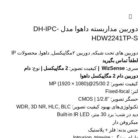
دوربین مداربسته داهوا مدل DH-IPC-
HDW2241TP-S
دوربین های تحت شبکه
,
دوربین ۲مگاپیکسل
,
داهوا
,
محصولات IP
لطفاً تماس بگیرید
سری:
WizSense |
کیفیت تصویر:
2 مگاپیکسل |
نوع:
دام
دوربین دام 2 مگاپیکسل داهوا
کیفیت تصویر: 2 MP (1920 × 1080)@25/30
لنز: Fixed-focal
حسگر تصویر: "1/2.8 | CMOS
تکنولوژی‌های بهبود کیفیت تصویر: WDR, 3D NR, HLC, BLC
دید در شب: برد 30 متر، Built-in IR LED
میکروفن دار
جنس بدنه: فلز + پلاستیک
دارای ویژگی: Intrusion, tripwire