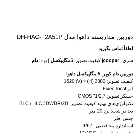
دوربین مداربسته داهوا مدل DH-HAC-T2A51P
لطفاً تماس بگیرید.
سری:
cooper
|
کیفیت تصویر:
5مگاپیکسل |
نوع:
دام
دوربین دام کوپر 5 مگاپیکسل داهوا
کیفیت تصویر: 2880 (H) × 1620 (V)
لنز:Fixed-focal
حسگر تصویر: 1/2.7″ CMOS
تکنولوژی‌های بهبود کیفیت تصویر: BLC / HLC / DWDR/2D
دید در شب: برد 20 متر
جنس: فلز
استاندارد محافظتی: IP67