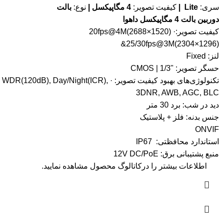
سری:
Lite |
کیفیت تصویر:
4 مگاپیکسل |
نوع:
بالت
دوربین بالت 4 مگاپیکسل داهوا
کیفیت تصویر:· 20fps@4M(2688×1520)
&25/30fps@3M(2304×1296)
لنز: Fixed
حسگر تصویر: "1/3 | CMOS
تکنولوژی‌های بهبود کیفیت تصویر: · WDR(120dB), Day/Night(ICR),
3DNR, AWB, AGC, BLC
دید در شب: برد 30 متر
جنس بدنه: فلز + پلاستیک
ONVIF
استاندارد محافظتی: IP67
منبع پشتیبانی برق: 12V DC/PoE
اطلاعات بیشتر را در
کاتالوگ
محصول مشاهده نمایید.