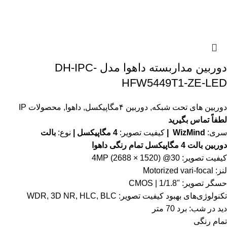
دوربین مداربسته داهوا مدل DH-IPC-
HFW5449T1-ZE-LED
دوربین های تحت شبکه
,
دوربین ۴مگاپیکسل
,
داهوا
,
محصولات IP
لطفاً تماس بگیرید
سری:
WizMind |
کیفیت تصویر:
4 مگاپیکسل |
نوع:
بالت
دوربین بالت 4 مگاپیکسل تمام رنگی داهوا
کیفیت تصویر: 4MP (2688 × 1520) @30
لنز: Motorized vari-focal
حسگر تصویر: "1/1.8 | CMOS
تکنولوژی‌های بهبود کیفیت تصویر: WDR, 3D NR, HLC, BLC
دید در شب: برد 70 متر
تمام رنگی