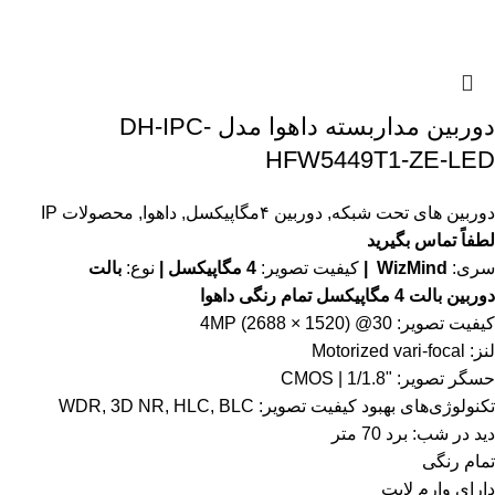
دوربین مداربسته داهوا مدل DH-IPC-
HFW5449T1-ZE-LED
دوربین های تحت شبکه
,
دوربین ۴مگاپیکسل
,
داهوا
,
محصولات IP
لطفاً تماس بگیرید
سری:
WizMind |
کیفیت تصویر:
4 مگاپیکسل |
نوع:
بالت
دوربین بالت 4 مگاپیکسل تمام رنگی داهوا
کیفیت تصویر: 4MP (2688 × 1520) @30
لنز: Motorized vari-focal
حسگر تصویر: "1/1.8 | CMOS
تکنولوژی‌های بهبود کیفیت تصویر: WDR, 3D NR, HLC, BLC
دید در شب: برد 70 متر
تمام رنگی
دارای وارم لایت