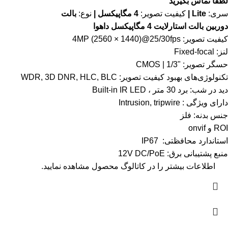
لطفاً تماس بگیرید
سری:
Lite |
کیفیت تصویر:
4 مگاپیکسل |
نوع:
بالت
دوربین بالت استارلایت 4 مگاپیکسل داهوا
کیفیت تصویر: 4MP (2560 × 1440)@25/30fps
لنز: Fixed-focal
حسگر تصویر: "1/3 | CMOS
تکنولوژی‌های بهبود کیفیت تصویر: WDR, 3D DNR, HLC, BLC
دید در شب: برد 30 متر ، Built-in IR LED
دارای ویژگی : Intrusion, tripwire
جنس بدنه: فلز
ROI و onvif
استاندارد محافظتی: IP67
منبع پشتیبانی برق: 12V DC/PoE
اطلاعات بیشتر را در
کاتالوگ
محصول مشاهده نمایید.