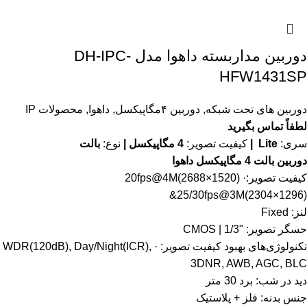
دوربین مداربسته داهوا مدل DH-IPC-
HFW1431SP
دوربین های تحت شبکه
,
دوربین ۴مگاپیکسل
,
داهوا
,
محصولات IP
لطفاً تماس بگیرید
سری:
Lite |
کیفیت تصویر:
4 مگاپیکسل |
نوع:
بالت
دوربین بالت 4 مگاپیکسل داهوا
کیفیت تصویر:· 20fps@4M(2688×1520)
&25/30fps@3M(2304×1296)
لنز: Fixed
حسگر تصویر: "1/3 | CMOS
تکنولوژی‌های بهبود کیفیت تصویر: · WDR(120dB), Day/Night(ICR),
3DNR, AWB, AGC, BLC
دید در شب: برد 30 متر
جنس بدنه: فلز + پلاستیک