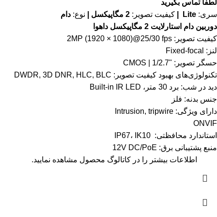
لطفاً تماس بگیرید
سری:
Lite |
کیفیت تصویر:
2 مگاپیکسل |
نوع:
دام
دوربین دام استارلایت 2 مگاپیکسل داهوا
کیفیت تصویر: 2MP (1920 × 1080)@25/30 fps
لنز: Fixed-focal
حسگر تصویر: "1/2.7 | CMOS
تکنولوژی‌های بهبود کیفیت تصویر: DWDR, 3D DNR, HLC, BLC
دید در شب: برد 30 متر، Built-in IR LED
جنس بدنه: فلز
دارای ویژگی: Intrusion, tripwire
ONVIF
استاندارد محافظتی: IP67، IK10
منبع پشتیبانی برق: 12V DC/PoE
اطلاعات بیشتر را در
کاتالوگ
محصول مشاهده نمایید.