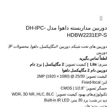
دوربین مداربسته داهوا مدل DH-IPC-
HDBW2231EP-S
دوربین های تحت شبکه
,
دوربین ۲مگاپیکسل
,
داهوا
,
محصولات IP
,
دوربین
لطفاً تماس بگیرید
سری:
Lite |
کیفیت تصویر:
2 مگاپیکسل |
نوع:
دام
دوربین دام 2 مگاپیکسل داهوا
کیفیت تصویر: 2MP (1920 × 1080) @ 25/30
لنز: Fixed-focal
حسگر تصویر: "1/2.8 | CMOS
تکنولوژی‌های بهبود کیفیت تصویر: WDR, 3D NR, HLC, BLC
دید در شب: برد 30 متر، Built-in IR LED
جنس بدنه: فلز