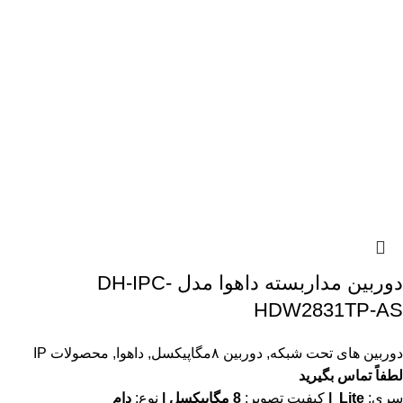
دوربین مداربسته داهوا مدل DH-IPC-
HDW2831TP-AS
دوربین های تحت شبکه
,
دوربین ۸مگاپیکسل
,
داهوا
,
محصولات IP
لطفاً تماس بگیرید
سری:
Lite |
کیفیت تصویر:
8 مگاپیکسل |
نوع:
دام