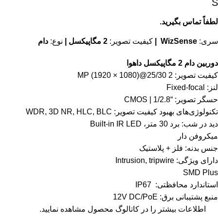
S
لطفاً تماس بگیرید.
سری:
WizSense |
کیفیت تصویر:
2 مگاپیکسل |
نوع:
دام
دوربین دام 2 مگاپیکسل داهوا
کیفیت تصویر: 2 MP (1920 × 1080)@25/30
لنز: Fixed-focal
حسگر تصویر: “1/2.8 | CMOS
تکنولوژی‌های بهبود کیفیت تصویر: WDR, 3D NR, HLC, BLC
دید در شب: برد 30 متر، Built-in IR LED
میکروفن دار
جنس بدنه: فلز + پلاستیک
دارای ویژگی: Intrusion, tripwire
SMD Plus
استاندارد محافظتی: IP67
منبع پشتیبانی برق: 12V DC/PoE
اطلاعات بیشتر را در
کاتالوگ
محصول مشاهده نمایید.