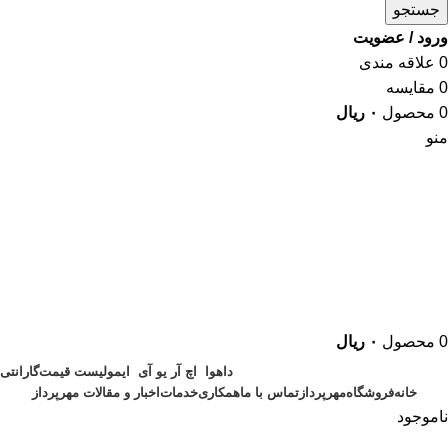
جستجو
ورود / عضویت
0
علاقه مندی
0
مقایسه
0
محصول
۰
ریال
منو
0
محصول
۰
ریال
داهوا
اچ آر یو آی
ایمو
لیست قیمت
گارانتی
خانه
فروشگاه
مهرپرداز
تماس با ما
همکاری
خدمات
اخبار و مقالات مهرپرداز
ناموجود