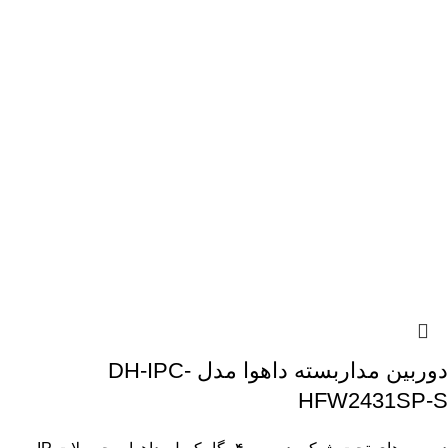
دوربین مداربسته داهوا مدل DH-IPC-
HFW2431SP-S