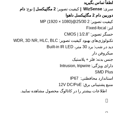
لطفاً تماس بگیرید
سری:
WizSense |
کیفیت تصویر:
2 مگاپیکسل |
نوع:
دام
دوربین دام 2 مگاپیکسل داهوا
کیفیت تصویر: 2 MP (1920 × 1080)@25/30
لنز: Fixed-focal
حسگر تصویر: "1/2.8 | CMOS
تکنولوژی‌های بهبود کیفیت تصویر: WDR, 3D NR, HLC, BLC
دید در شب: برد 30 متر، Built-in IR LED
میکروفن دار
جنس بدنه: فلز + پلاستیک
دارای ویژگی: Intrusion, tripwire
SMD Plus
استاندارد محافظتی: IP67
منبع پشتیبانی برق: 12V DC/PoE
اطلاعات بیشتر را در
کاتالوگ
محصول مشاهده نمایید.