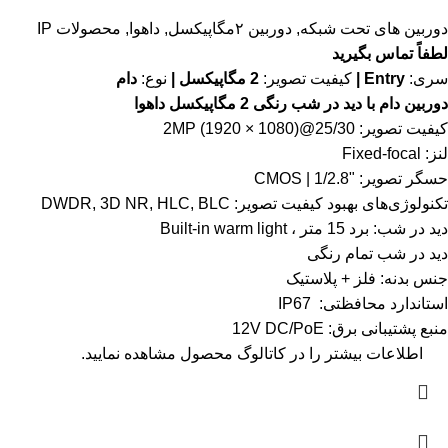
دوربین های تحت شبکه
,
دوربین ۲مگاپیکسل
,
داهوا
,
محصولات IP
لطفاً تماس بگیرید
سری:
Entry |
کیفیت تصویر:
2 مگاپیکسل |
نوع:
دام
دوربین دام با دید در شب رنگی 2 مگاپیکسل داهوا
کیفیت تصویر: 2MP (1920 × 1080)@25/30
لنز: Fixed-focal
حسگر تصویر: "1/2.8 | CMOS
تکنولوژی‌های بهبود کیفیت تصویر: DWDR, 3D NR, HLC, BLC
دید در شب: برد 15 متر ، Built-in warm light
دید در شب تمام رنگی
جنس بدنه: فلز + پلاستیک
استاندارد محافظتی: IP67
منبع پشتیبانی برق: 12V DC/PoE
اطلاعات بیشتر را در
کاتالوگ
محصول مشاهده نمایید.