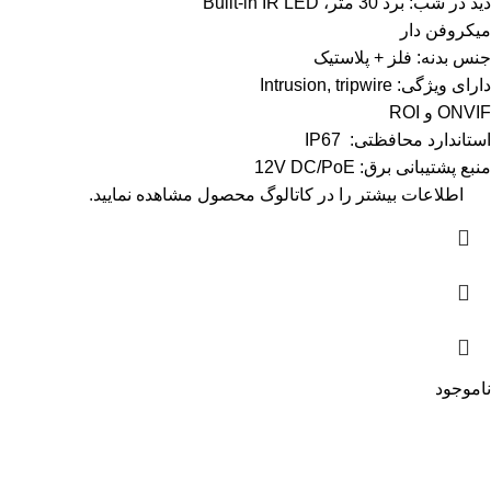
دید در شب: برد 30 متر، Built-in IR LED
میکروفن دار
جنس بدنه: فلز + پلاستیک
دارای ویژگی: Intrusion, tripwire
ONVIF و ROI
استاندارد محافظتی: IP67
منبع پشتیبانی برق: 12V DC/PoE
اطلاعات بیشتر را در
کاتالوگ
محصول مشاهده نمایید.
ناموجود