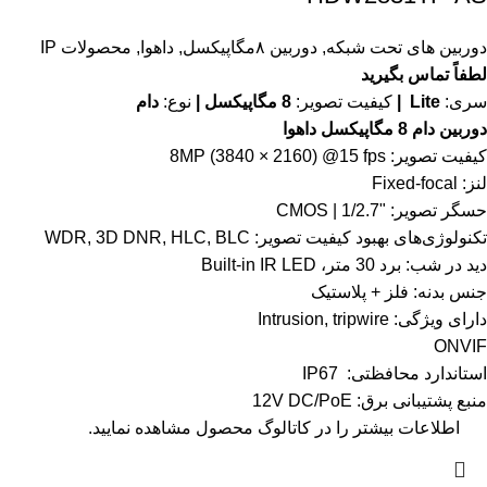
دوربین های تحت شبکه
,
دوربین ۸مگاپیکسل
,
داهوا
,
محصولات IP
لطفاً تماس بگیرید
سری:
Lite |
کیفیت تصویر:
8 مگاپیکسل |
نوع:
دام
دوربین دام 8 مگاپیکسل داهوا
کیفیت تصویر: 8MP (3840 × 2160) @15 fps
لنز: Fixed-focal
حسگر تصویر: "1/2.7 | CMOS
تکنولوژی‌های بهبود کیفیت تصویر: WDR, 3D DNR, HLC, BLC
دید در شب: برد 30 متر، Built-in IR LED
جنس بدنه: فلز + پلاستیک
دارای ویژگی: Intrusion, tripwire
ONVIF
استاندارد محافظتی: IP67
منبع پشتیبانی برق: 12V DC/PoE
اطلاعات بیشتر را در
کاتالوگ
محصول مشاهده نمایید.