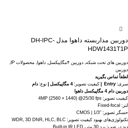
دوربین مداربسته داهوا مدل DH-IPC-
HDW1431T1P
دوربین های تحت شبکه
,
دوربین ۴مگاپیکسل
,
داهوا
,
محصولات IP
,
دوربین
لطفاً تماس بگیرید
سری:
Entry |
کیفیت تصویر:
4 مگاپیکسل |
نوع:
دام
دوربین دام 4 مگاپیکسل داهوا
کیفیت تصویر: 4MP (2560 × 1440) @25/30 fps
لنز: Fixed-focal
حسگر تصویر: "1/3 | CMOS
تکنولوژی‌های بهبود کیفیت تصویر: WDR, 3D DNR, HLC, BLC
دید در شب: برد 30 متر، Built-in IR LED