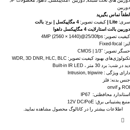
دوربین های تحت شبکه
,
دوربین ۴مگاپیکسل
,
داهوا
,
محصولات IP
,
دوربین
لطفاً تماس بگیرید
سری:
Lite |
کیفیت تصویر:
4 مگاپیکسل |
نوع:
بالت
دوربین بالت استارلایت 4 مگاپیکسل داهوا
کیفیت تصویر: 4MP (2560 × 1440)@25/30fps
لنز: Fixed-focal
حسگر تصویر: "1/3 | CMOS
تکنولوژی‌های بهبود کیفیت تصویر: WDR, 3D DNR, HLC, BLC
دید در شب: برد 30 متر ، Built-in IR LED
دارای ویژگی : Intrusion, tripwire
جنس بدنه: فلز
ROI و onvif
استاندارد محافظتی: IP67
منبع پشتیبانی برق: 12V DC/PoE
اطلاعات بیشتر را در
کاتالوگ
محصول مشاهده نمایید.