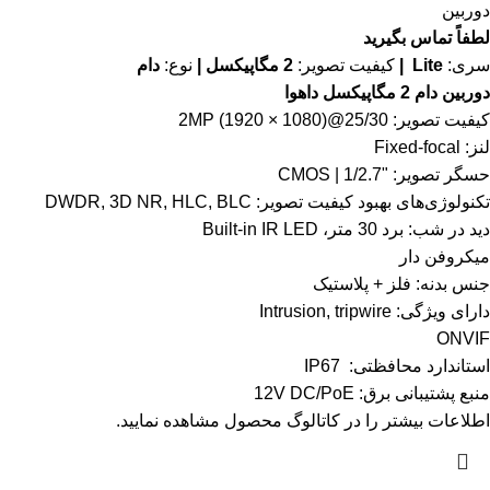
دوربین
لطفاً تماس بگیرید
سری:
Lite |
کیفیت تصویر:
2 مگاپیکسل |
نوع:
دام
دوربین دام 2 مگاپیکسل داهوا
کیفیت تصویر: 2MP (1920 × 1080)@25/30
لنز: Fixed-focal
حسگر تصویر: "1/2.7 | CMOS
تکنولوژی‌های بهبود کیفیت تصویر: DWDR, 3D NR, HLC, BLC
دید در شب: برد 30 متر، Built-in IR LED
میکروفن دار
جنس بدنه: فلز + پلاستیک
دارای ویژگی: Intrusion, tripwire
ONVIF
استاندارد محافظتی: IP67
منبع پشتیبانی برق: 12V DC/PoE
اطلاعات بیشتر را در
کاتالوگ
محصول مشاهده نمایید.