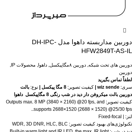
دوربین مداربسته داهوا مدل DH-IPC-
HFW2849T-AS-IL
دوربین های تحت شبکه
,
دوربین ۸مگاپیکسل
,
داهوا
,
محصولات IP
,
دوربین
لطفاً تماس بگیرید
سری:
wiz sende |
کیفیت تصویر:
8 مگا پیکسل |
نوع:
بالت
دوربین بالت میکروفن دار دید در شب رنگی 8 مگاپیکسل داهوا
کیفیت تصویر: Outputs max. 8 MP (3840 × 2160) @20 fps, and
supports 2688×1520 (2688 × 1520) @25/30 fps..
لنز: | Fixed-focal
تکنولوژی‌های بهبود کیفیت تصویر: WDR, 3D DNR, HLC, BLC
دید در شب: Built-in warm light and IR LED, the max. IR light