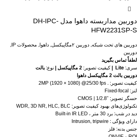
دوربین مداربسته داهوا مدل DH-IPC-
HFW2231SP-S
دوربین های تحت شبکه
,
دوربین ۲مگاپیکسل
,
داهوا
,
محصولات IP
,
دوربین
لطفاً تماس بگیرید
سری:
Lite |
کیفیت تصویر:
2 مگاپیکسل |
نوع:
بالت
دوربین بالت 2 مگاپیکسل داهوا
کیفیت تصویر: . 2MP (1920 × 1080) @25/30 fps
لنز: Fixed-focal
حسگر تصویر: "1/2.8 | CMOS
تکنولوژی‌های بهبود کیفیت تصویر: WDR, 3D NR, HLC, BLC
دید در شب: برد 30 متر ، Built-in IR LED
دارای ویؤگی : Intrusion, tripwire
جنس بدنه: فلز
ROI و ONVIF