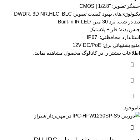
حسگر تصویر: "1/2.8 | CMOS
تکنولوژی‌های بهبود کیفیت تصویر: DWDR, 3D NR,HLC, BLC
دید در شب: برد 30 متر، Built-in IR LED
جنس بدنه: فلز + پلاستیک
استاندارد محافظتی: IP67
منبع پشتیبانی برق: 12V DC/PoE
اطلاعات بیشتر را در
کاتالوگ
محصول مشاهده نمایید.
ناموجود
دوربین مداربسته داهوا مدل DH-IPC-