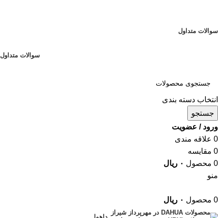
با ما جهان تو امن تر است...
پشتیبانی 07132319100
سوالات متداول
پشتیبانی 07132319100
سوالات متداول
انتخاب دسته بندی
جستجو
ورود / عضویت
0
علاقه مندی
0
مقایسه
0
محصول
۰
ریال
منو
0
محصول
۰
ریال
داهوا