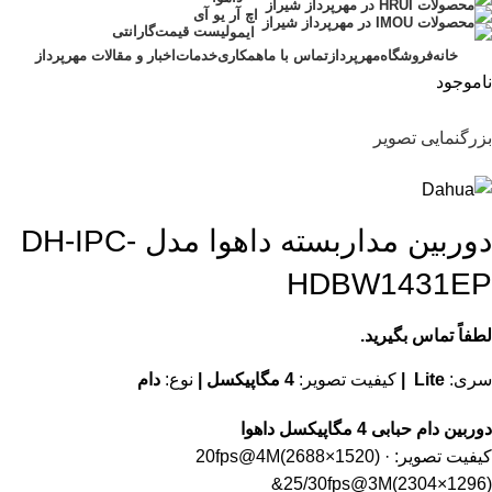
اچ آر یو آی
لیست قیمت
گارانتی
ایمو
خانه
فروشگاه
مهرپرداز
تماس با ما
همکاری
خدمات
اخبار و مقالات مهرپرداز
ناموجود
بزرگنمایی تصویر
دوربین مداربسته داهوا مدل DH-IPC-
HDBW1431EP
لطفاً تماس بگیرید.
سری:
Lite |
کیفیت تصویر:
4 مگاپیکسل |
نوع:
دام
دوربین دام حبابی 4 مگاپیکسل داهوا
کیفیت تصویر: · 20fps@4M(2688×1520)
&25/30fps@3M(2304×1296)