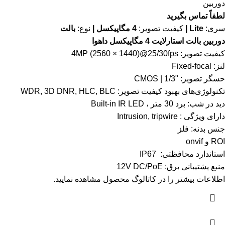
دوربین
لطفاً تماس بگیرید
سری:
Lite |
کیفیت تصویر:
4 مگاپیکسل |
نوع:
بالت
دوربین بالت استارلایت 4 مگاپیکسل داهوا
کیفیت تصویر: 4MP (2560 × 1440)@25/30fps
لنز: Fixed-focal
حسگر تصویر: "1/3 | CMOS
تکنولوژی‌های بهبود کیفیت تصویر: WDR, 3D DNR, HLC, BLC
دید در شب: برد 30 متر ، Built-in IR LED
دارای ویژگی : Intrusion, tripwire
جنس بدنه: فلز
ROI و onvif
استاندارد محافظتی: IP67
منبع پشتیبانی برق: 12V DC/PoE
اطلاعات بیشتر را در
کاتالوگ
محصول مشاهده نمایید.