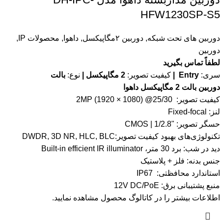
HFW1230SP-S5
دوربین های تحت شبکه
,
دوربین ۲مگاپیکسل
,
داهوا
,
محصولات IP
,
دوربین
لطفاً تماس بگیرید
سری:
Entry |
کیفیت تصویر:
2 مگاپیکسل |
نوع:
بالت
دوربین بالت 2 مگاپیکسل داهوا
کیفیت تصویر: 2MP (1920 × 1080) @25/30
لنز: Fixed-focal
حسگر تصویر: "1/2.8 | CMOS
تکنولوژی‌های بهبود کیفیت تصویر:DWDR, 3D NR, HLC, BLC
دید در شب: برد 30 متر، Built-in efficient IR illuminator
جنس بدنه: فلز + پلاستیک
استاندارد محافظتی: IP67
منبع پشتیبانی برق: 12V DC/PoE
اطلاعات بیشتر را در
کاتالوگ
محصول مشاهده نمایید.