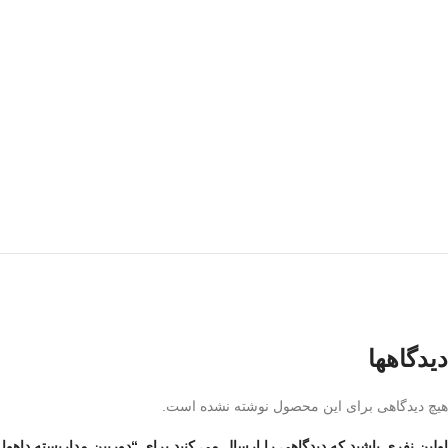
دیدگاهها
هیچ دیدگاهی برای این محصول نوشته نشده است.
اولین نفری باشید که دیدگاهی را ارسال می کنید برای “دوربین مداربسته داهوا مدل C-HFW3441EP-SA