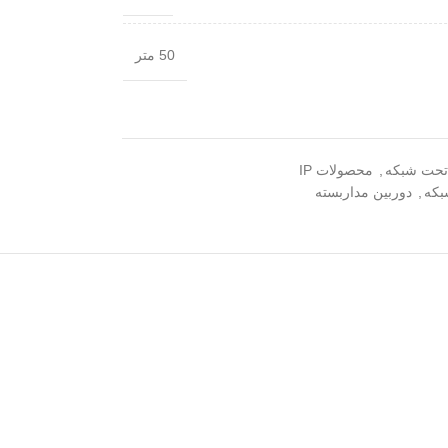
50 متر
 تحت شبکه
,
محصولات IP
بکه
,
دوربین مداربسته