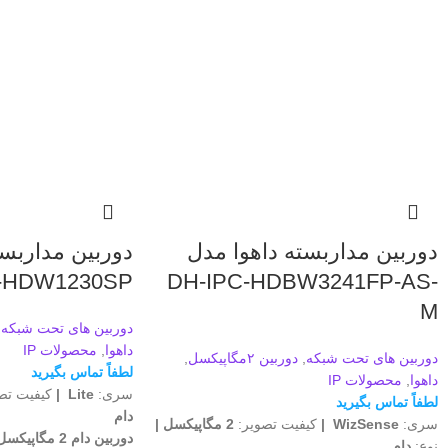
دوربین مداربسته داهوا مدل
دوربین مداربست
-HDW1230SP
DH-IPC-HDBW3241FP-AS-
M
دوربین های تحت شبکه
,
داهوا
,
محصولات IP
دوربین های تحت شبکه
,
دوربین ۲مگاپیکسل
,
لطفاً تماس بگیرید
داهوا
,
محصولات IP
سری:
Lite |
کیفیت تص
لطفاً تماس بگیرید
دام
سری:
WizSense |
کیفیت تصویر:
2 مگاپیکسل |
دوربین دام 2 مگاپیکسل داهوا
نوع:
دام