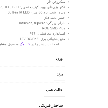
میکروفن دار
تکنولوژی‌های بهبود کیفیت تصویر: WDR, 3D DNR, HLC, BLC
دید در شب: برد 50 متر ، Built-in IR LED
جنس بدنه: فلز
دارای ویژگی: Intrusion, tripwire
ROI، SMD Plus
استاندارد محافظتی: IP67
منبع پشتیبانی برق: 12V DC/PoE
اطلاعات بیشتر را در
کاتالوگ
محصول مشاهده
وزن
برند
حالت شب
ساختار فیزیکی