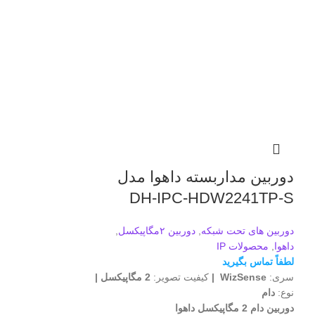
دوربین مداربسته داهوا مدل
دوربین مدارب
2431TP-AS
DH-IPC-HDW2241TP-S
دوربین های تحت شبکه
,
دوربین ۲مگاپیکسل
,
دوربین های تحت شب
داهوا
,
محصولات IP
داهوا
,
محصولات IP
,
لطفاً تماس بگیرید
لطفاً تماس بگیرید
سری:
WizSense |
کیفیت تصویر:
2 مگاپیکسل |
سری:
Lite |
کیفیت
نوع:
دام
دام
دوربین دام 2 مگاپیکسل داهوا
دوربین دام 4 مگاپیکسل داهوا