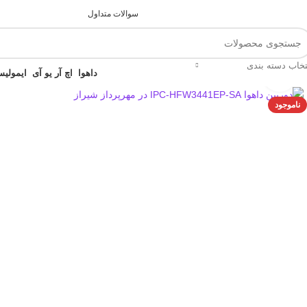
ما جهان تو امن تر است...
پشتیبانی 07132319100
سوالات متداول
تخاب دسته بندی
داهوا
اچ آر یو آی
ایمو
لیس
بزرگنمایی تصویر
ناموجود