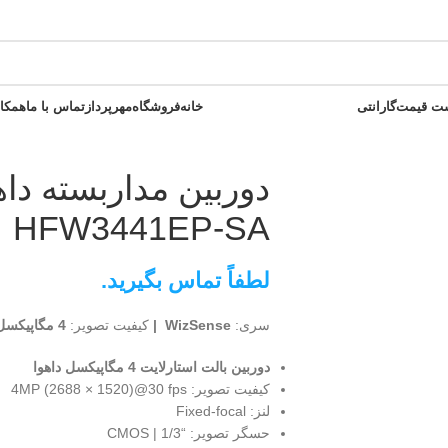
ت قیمت
گارانتی
خانه
فروشگاه
مهرپرداز
تماس با ما
همکا
HFW3441EP-SA
لطفاً تماس بگیرید.
سری:
WizSense |
کیفیت تصویر:
4 مگاپیکسل |
دوربین بالت استارلایت 4 مگاپیکسل داهوا
کیفیت تصویر: 4MP (2688 × 1520)@30 fps
لنز: Fixed-focal
حسگر تصویر: “1/3 | CMOS