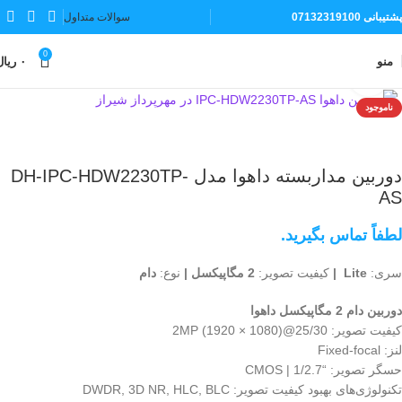
پشتیبانی 07132319100
سوالات متداول
0
منو
۰
ریال
بزرگنمایی تصویر
ناموجود
دوربین مداربسته داهوا مدل DH-IPC-HDW2230TP-
AS
لطفاً تماس بگیرید.
سری:
Lite |
کیفیت تصویر:
2 مگاپیکسل |
نوع:
دام
دوربین دام 2 مگاپیکسل داهوا
کیفیت تصویر: 2MP (1920 × 1080)@25/30
لنز: Fixed-focal
حسگر تصویر: “1/2.7 | CMOS
تکنولوژی‌های بهبود کیفیت تصویر: DWDR, 3D NR, HLC, BLC