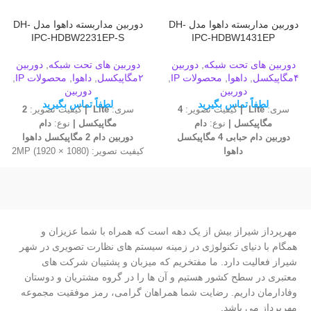
دوربین مداربسته داهوا مدل DH-
دوربین مداربسته داهوا مدل DH-
IPC-HDBW2231EP-S
IPC-HDBW1431EP
دوربین های تحت شبکه
,
دوربین
دوربین های تحت شبکه
,
دوربین
۴مگاپیکسل
,
داهوا
,
محصولات IP
,
۲مگاپیکسل
,
داهوا
,
محصولات IP
,
دوربین
دوربین
لطفاً تماس بگیرید
لطفاً تماس بگیرید
سری:
Lite |
کیفیت تصویر:
4
سری:
Lite |
کیفیت تصویر:
2
مگاپیکسل |
نوع:
دام
مگاپیکسل |
نوع:
دام
دوربین دام حبابی 4 مگاپیکسل
دوربین دام 2 مگاپیکسل داهوا
داهوا
کیفیت تصویر: 2MP (1920 × 1080)
کیفیت تصویر: ·
@ 25/30
20fps@4M(2688×1520)
لنز: Fixed-focal
&25/30fps@3M(2304×1296)
حسگر تصویر: "1/2.8 | CMOS
لنز: Fixed
تکنولوژی‌های بهبود کیفیت تصویر:
حسگر تصویر: 1/3” 4Megapixel
WDR, 3D NR, HLC, BLC
مهرپرداز شیراز بیش از یک دهه است که همراه با شما عزیزان و
progresive CMOS
دید در شب: برد 30 متر، Built-in IR
همگام با دنیای تکنولوژی در زمینه سیستم های نظارت تصویری در شهر
تکنولوژی‌های بهبود کیفیت تصویر: ·
LED
شیراز فعالیت دارد. ما مفتخریم که میزبان و پشتیبان شرکت های
WDR(120dB), Day/Night(ICR),
جنس بدنه: فلز
معتبری در سطح کشور هستیم و آن ها را در گروه مشتریان و دوستان
3DNR, AWB, AGC, BLC
دارای ویژگی: Intrusion, tripwire
دید در شب: برد 30 متر
ROI
وفادارمان داریم. رضایت شما همراهان گرامی، رمز موفقیت مجموعه
جنس بدنه: فلز
استاندارد محافظتی: IP67 و IK10
مهرپرداز می باشد.